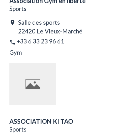
Association Gym en liberté
Sports
Salle des sports
location_on
22420 Le Vieux-Marché
+33 6 33 23 96 61
phone
Gym
ASSOCIATION KI TAO
Sports