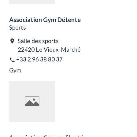
Association Gym Détente
Sports
Salle des sports
location_on
22420 Le Vieux-Marché
+33 2 96 38 80 37
phone
Gym