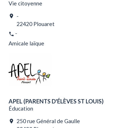
Vie citoyenne
-
location_on
22420 Plouaret
-
phone
Amicale laïque
APEL (PARENTS D'ÉLÈVES ST LOUIS)
Éducation
250 rue Général de Gaulle
location_on