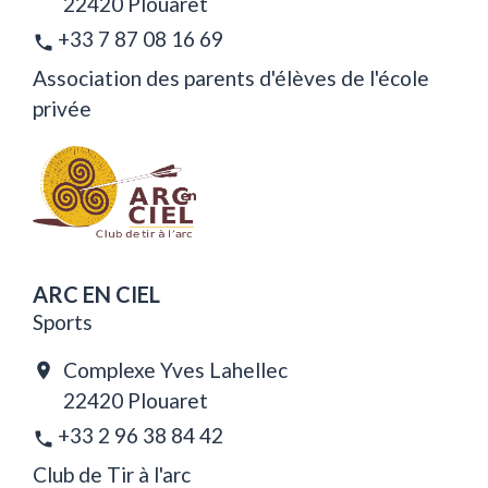
22420 Plouaret
+33 7 87 08 16 69
phone
Association des parents d'élèves de l'école
privée
ARC EN CIEL
Sports
Complexe Yves Lahellec
location_on
22420 Plouaret
+33 2 96 38 84 42
phone
Club de Tir à l'arc