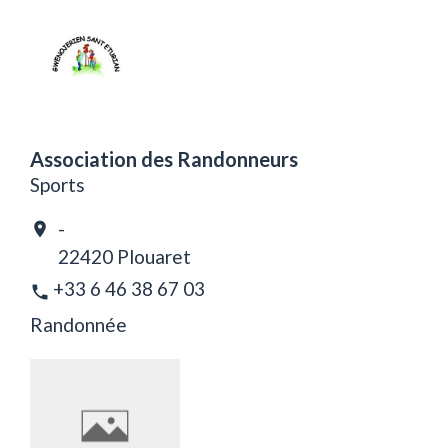
Association des Randonneurs
Sports
-
location_on
22420 Plouaret
+33 6 46 38 67 03
phone
Randonnée