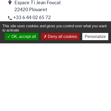
Espace Ti Jean Foucat
location_on
22420 Plouaret
+33 6 44 02 65 72
phone
Danse et Qi gong
This site uses cookies and gives you control over what you want
to activate
OK, accept all
Deny all cookies
Personalize
Associations des commercants
Vie citoyenne
-
location_on
22420 Plouaret