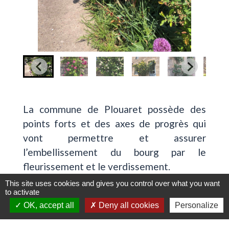
La commune de Plouaret possède des
points forts et des axes de progrès qui
vont permettre et assurer
l’embellissement du bourg par le
fleurissement et le verdissement.
This site uses cookies and gives you control over what you want
to activate
La végétalisation des pieds des murs et
OK, accept all
Deny all cookies
Personalize
par exemple une chose mise en place. Ce
travail va s’étaler sur plusieurs années,