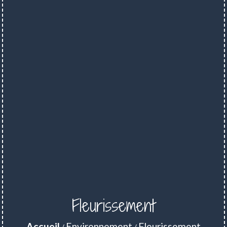
Fleurissement
Accueil
Environnement
Fleurissement
/
/