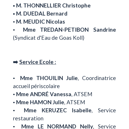
▪️ M. THONNELLIER Christophe
▪️ M. DUEDAL Bernard
▪️
M. MEUDIC Nicolas
▪️
Mme TREDAN-PETIBON Sandrine
(Syndicat d'Eau de Goas Koll)
➡️
Service Ecole :
▪️
Mme THOUILIN Julie
, Coordinatrice
accueil périscolaire
▪️
Mme ANDRÉ Vanessa
, ATSEM
▪️
Mme HAMON Julie
, ATSEM
▪️
Mme KERUZEC Isabelle
, Service
restauration
▪️
Mme LE NORMAND Nelly
, Service