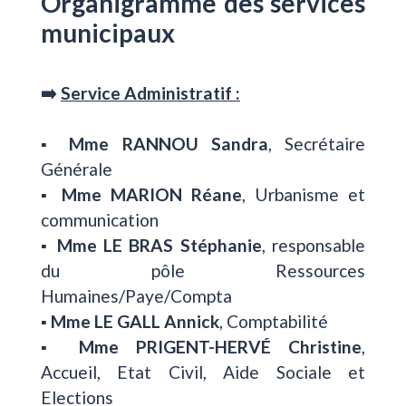
Organigramme des services
municipaux
➡️
Service Administratif :
▪️
Mme RANNOU Sandra
, Secrétaire
Générale
▪️
Mme MARION Réane
, Urbanisme et
communication
▪️
Mme LE BRAS Stéphanie
, responsable
du pôle Ressources
Humaines/Paye/Compta
▪️
Mme LE GALL Annick
, Comptabilité
▪️
Mme PRIGENT-HERVÉ Christine
,
Accueil, Etat Civil, Aide Sociale et
Elections