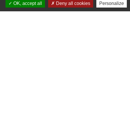
OK, accept all
Deny all cookies
Personalize
Contacts
Commune de Plouaret
1 place de l'Eglise
22420 Plouaret - FRANCE
+33 2 96 46 62 02
Jumelages