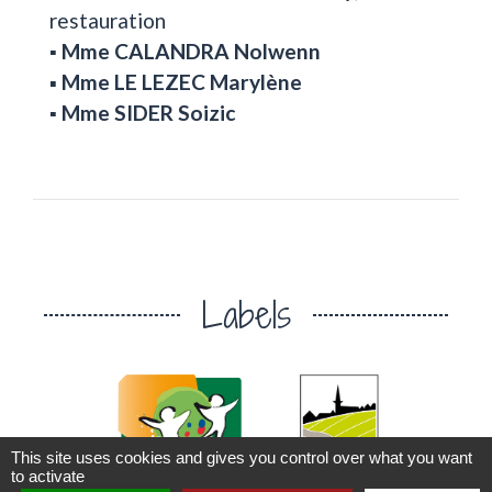
restauration
▪️
Mme CALANDRA Nolwenn
▪️ Mme LE LEZEC Marylène
▪️
Mme SIDER Soizic
Labels
This site uses cookies and gives you control over what you want
chevron_left
chevron_right
to activate